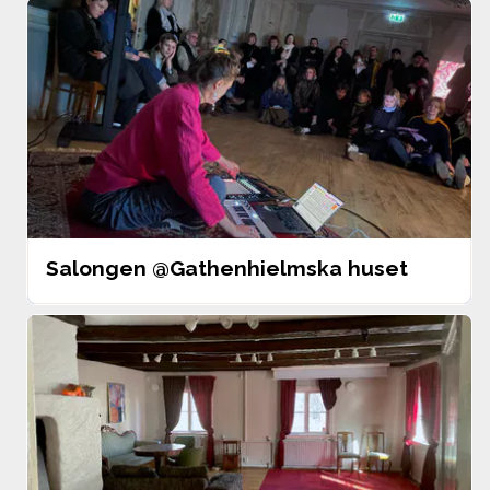
Salongen @Gathenhielmska huset