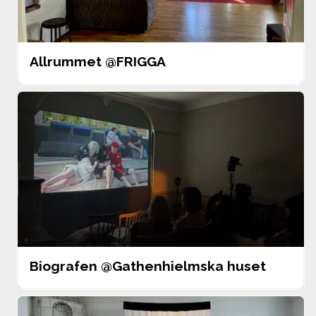
Allrummet @FRIGGA
Biografen @Gathenhielmska huset