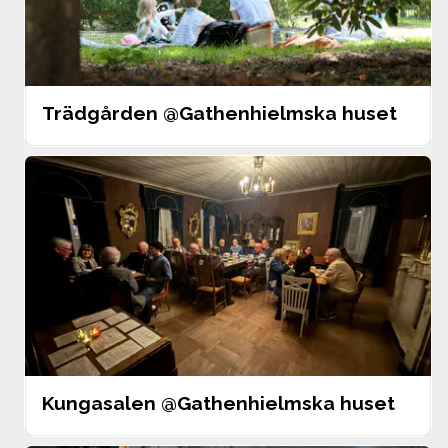
Trädgården @Gathenhielmska huset
Kungasalen @Gathenhielmska huset