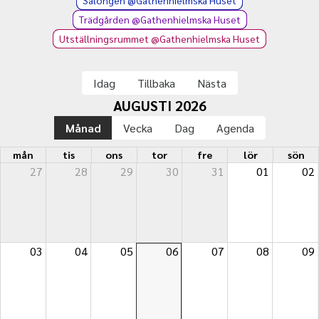
Salongen @Gathenhielmska Huset
Trädgården @Gathenhielmska Huset
Utställningsrummet @Gathenhielmska Huset
Idag
Tillbaka
Nästa
AUGUSTI 2026
Månad
Vecka
Dag
Agenda
mån
tis
ons
tor
fre
lör
sön
27
28
29
30
31
01
02
03
04
05
06
07
08
09