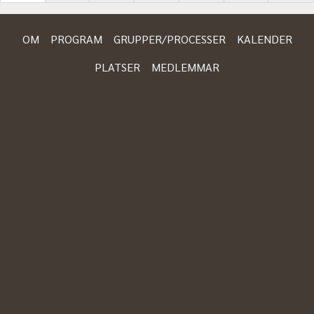
OM
PROGRAM
GRUPPER/PROCESSER
KALENDER
PLATSER
MEDLEMMAR
FLOCK & MYLLER
Stigbergstorget 7
,
Göteborg
hello@flockmyller.se
flockmyller.samarbetet.org
Önskat språk
: